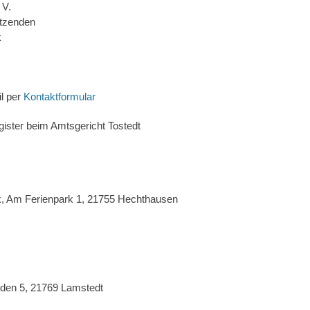
 V.
itzenden
k
l per
Kontaktformular
gister beim Amtsgericht Tostedt
, Am Ferienpark 1, 21755 Hechthausen
den 5, 21769 Lamstedt